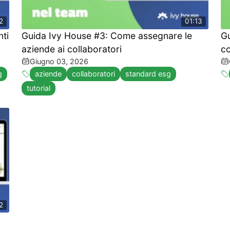
2
01:13
nti
Guida Ivy House #3: Come assegnare le
G
aziende ai collaboratori
co
Giugno 03, 2026
g
aziende
collaboratori
standard esg
tutorial
2