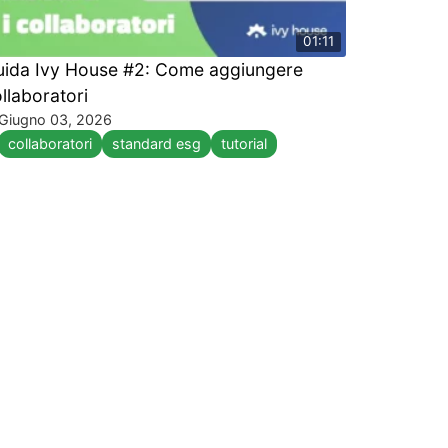
01:11
uida Ivy House #2: Come aggiungere
llaboratori
Giugno 03, 2026
collaboratori
standard esg
tutorial