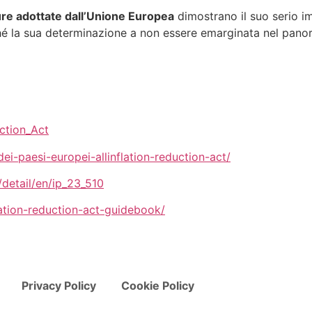
re adottate dall’Unione Europea
dimostrano il suo serio 
hé la sua determinazione a non essere emarginata nel panora
uction_Act
dei-paesi-europei-allinflation-reduction-act/
detail/en/ip_23_510
ation-reduction-act-guidebook/
i
Privacy Policy
Cookie Policy