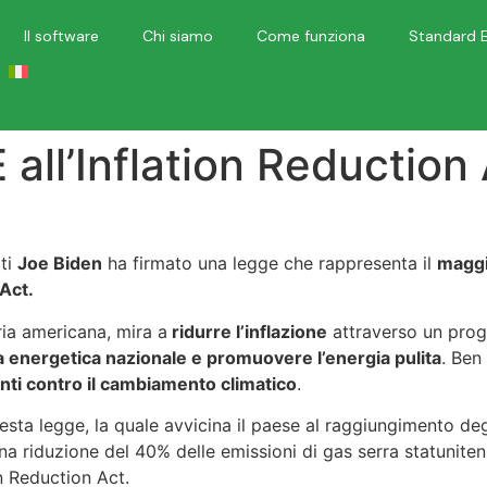
Il software
Chi siamo
Come funziona
Standard 
 all’Inflation Reduction
iti
Joe Biden
ha firmato una legge che rappresenta il
maggi
 Act.
ria americana, mira a
ridurre l’inflazione
attraverso un prog
a energetica nazionale e promuovere l’energia pulita
. Ben
nti contro il cambiamento climatico
.
a legge, la quale avvicina il paese al raggiungimento degli
 riduzione del 40% delle emissioni di gas serra statunitensi 
on Reduction Act.