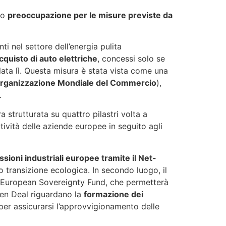
so
preoccupazione per le misure previste da
ti nel settore dell’energia pulita
acquisto di auto elettriche
, concessi solo se
lata lì. Questa misura è stata vista come una
ll’Organizzazione Mondiale del Commercio
),
.
a strutturata su quattro pilastri volta a
tività delle aziende europee in seguito agli
sioni industriali europee tramite il Net-
oro transizione ecologica. In secondo luogo, il
ovo European Sovereignty Fund, che permetterà
reen Deal riguardano la
formazione dei
er assicurarsi l’approvvigionamento delle