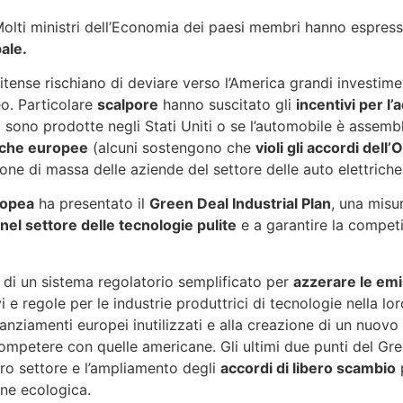
olti ministri dell’Economia dei paesi membri hanno espres
ale.
itense rischiano di deviare verso l’America grandi investimen
o. Particolare
scalpore
hanno suscitato gli
incentivi per l’
 sono prodotte negli Stati Uniti o se l’automobile è assemb
tiche europee
(alcuni sostengono che
violi gli accordi de
ne di massa delle aziende del settore delle auto elettriche
opea
ha presentato il
Green Deal Industrial Plan
, una misur
el settore delle tecnologie pulite
e a garantire la competi
 di un sistema regolatorio semplificato per
azzerare le emis
ivi e regole per le industrie produttrici di tecnologie nella l
inanziamenti europei inutilizzati e alla creazione di un nu
di competere con quelle americane. Gli ultimi due punti del G
oro settore e l’ampliamento degli
accordi di libero scambio
p
one ecologica.