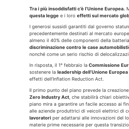
Tra i più insoddisfatti c’è l’Unione Europea.
M
questa legge
e i loro
effetti sul mercato glob
I generosi sussidi garantiti dal governo statun
precedentemente destinati al mercato europe
almeno il 40% delle componenti della batteria
discriminazione contro le case automobilis
nonché come un serio rischio di delocalizzazio
In risposta, il 1° febbraio la
Commissione Eur
sostenere la
leadership dell’Unione Europea n
effetti dell’Inflation Reduction Act.
Il primo punto del piano prevede la creazione
Zero Industry Act
, che stabilirà chiari obiett
piano mira a garantire un facile accesso ai f
alle aziende produttrici di veicoli elettrici 
lavoratori
per adattarsi alle innovazioni del l
materie prime necessarie per questa transizi