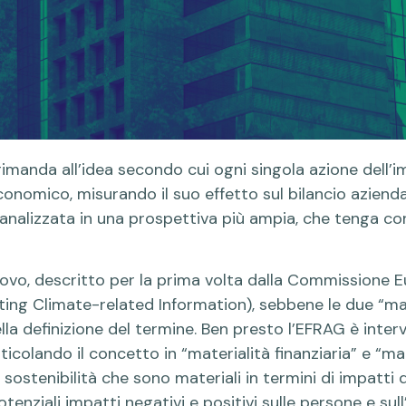
rimanda all’idea secondo cui ogni singola azione dell
nomico, misurando il suo effetto sul bilancio aziendale,
nalizzata in una prospettiva più ampia, che tenga con
uovo, descritto per la prima volta dalla Commissione 
ing Climate-related Information), sebbene le due “mate
la definizione del termine. Ben presto l’EFRAG è inter
ticolando il concetto in “materialità finanziaria” e “ma
i sostenibilità che sono materiali in termini di impatti d
potenziali impatti negativi e positivi sulle persone e s