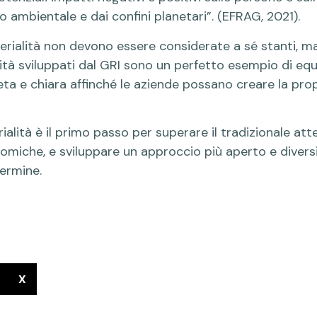
 o ambientale e dai confini planetari”. (EFRAG, 2021).
rialità non devono essere considerate a sé stanti, ma
lità sviluppati dal GRI sono un perfetto esempio di equi
a e chiara affinché le aziende possano creare la propr
lità è il primo passo per superare il tradizionale att
miche, e sviluppare un approccio più aperto e diversi
termine.
X